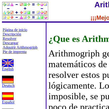
Ari
¡¡¡Mejo
Página de inicio
Descripción
¿Que es Arith
Resolver
Descargar
Adquirir Arithmogriph
Arithmogriph ge
Pie de imprenta
matemáticos de
English
resolver estos 
lógicamente. Lo
Deutsch
imposible, se p
Español
poco de practic